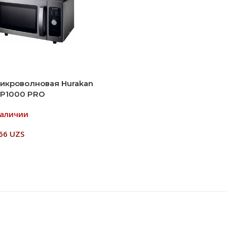
икроволновая Hurakan
P1000 PRO
наличии
766
UZS
ь Далее