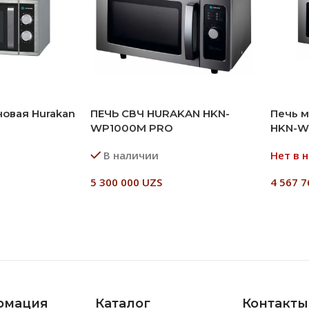
овая Hurakan
ПЕЧЬ СВЧ HURAKAN HKN-
Печь м
WP1000M PRO
HKN-W
В наличии
Нет в 
5 300 000
UZS
4 567 
В Корзину
Читат
рмация
Каталог
Контакты