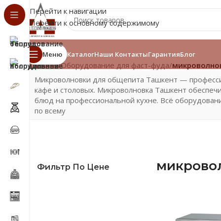
Перейти к навигации
Перейти к основному содержимому
Меню
Каталог
Наши Контакты
Гарантия
Блог
Главная
/
Оборудование для фаст-фуда
/
микроволно
Микроволновки для общепита Ташкент — професси
кафе и столовых. Микроволновка Ташкент обеспеч
блюд на профессиональной кухне. Всё оборудован
по всему
микрово
Фильтр По Цене