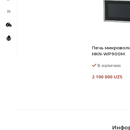
Печь микроволн
HKN-WP900M
В наличии
2 100 000
UZS
В Корзину
Инфо