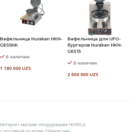
Вафельница Hurakan HKN-
Вафельница для UFO-
GES5HK
бургеров Hurakan HKN-
GES15
В наличии
В наличии
1 180 000
UZS
2 600 000
UZS
В Корзину
В Корзину
Интернет-магазин оборудования HORECA
с доставкой по всему Узбекистану..