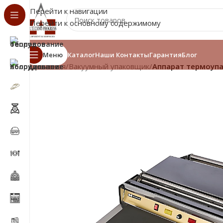
Перейти к навигации
Перейти к основному содержимому
Меню
Каталог
Наши Контакты
Гарантия
Блог
Главная
/
Вакуумный упаковщик
/
Аппарат термоуп