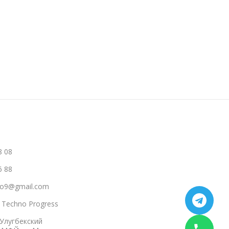
В Корзину
Читать Далее
8 08
6 88
hno9@gmail.com
a Techno Progress
 Улугбекский