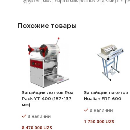
фруктов, мяса, сыра и макаронных изделий) в стр
Похожие товары
Запайщик лотков Roal
Запайщик пакетов
Pack YT-400 (187×137
Hualian FRT-600
мм)
В наличии
В наличии
1 750 000
UZS
8 470 000
UZS