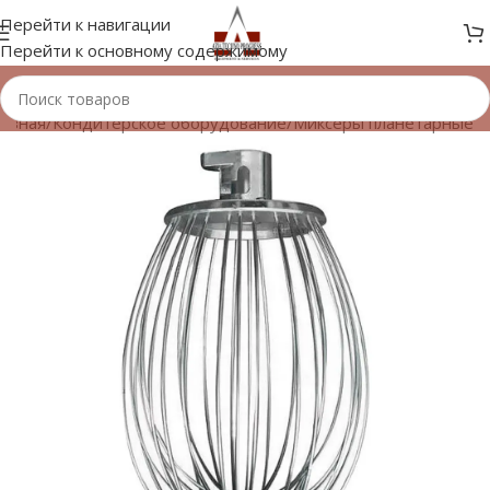
Перейти к навигации
Перейти к основному содержимому
лавная
/
Кондитерское оборудование
/
Миксеры планетарные