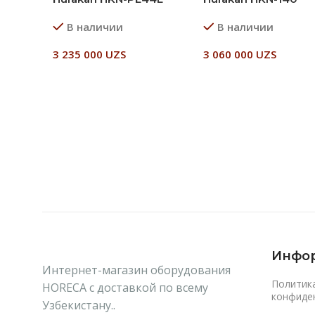
В наличии
В наличии
3 235 000
UZS
3 060 000
UZS
В Корзину
В Корзину
Инфо
Интернет-магазин оборудования
Политик
HORECA с доставкой по всему
конфиде
Узбекистану..