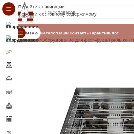
Перейти к навигации
Перейти к основному содержимому
Меню
Каталог
Наши Контакты
Гарантия
Блог
Главная
/
Оборудование для фаст-фуда
/
Гриль конт