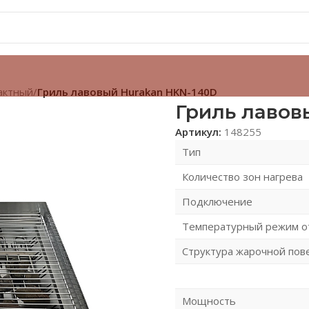
актный
/
Гриль лавовый Hurakan HKN-140D
Гриль лавов
Артикул:
148255
Тип
Количество зон нагрева
Подключение
Температурный режим о
Структура жарочной пов
Мощность