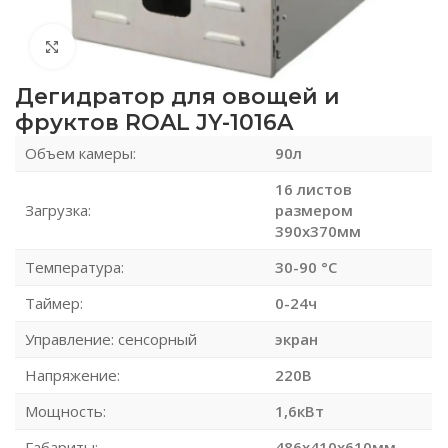
Нажмите, чтобы увеличить
Дегидратор для овощей и
фруктов ROAL JY-1016A
Объем камеры:
90л
16 листов
Загрузка:
размером
390х370мм
Температура:
30-90 °C
Таймер:
0-24ч
Управление: сенсорный
экран
Напряжение:
220В
Мощность:
1,6кВт
Габариты:
486х410х610мм