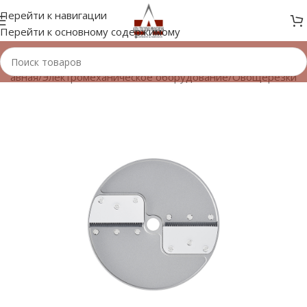
Перейти к навигации
Перейти к основному содержимому
Главная
/
Электромеханическое оборудование
/
Овощерезки