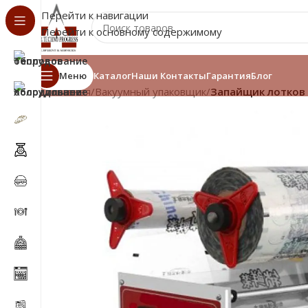
Перейти к навигации
Перейти к основному содержимому
Меню
Каталог
Наши Контакты
Гарантия
Блог
Главная
/
Вакуумный упаковщик
/
Запайщик лотков R