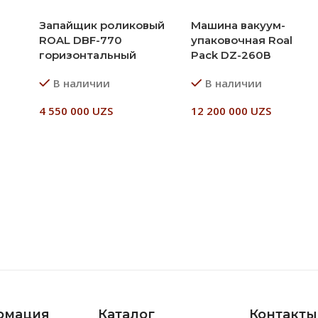
Запайщик роликовый
Машина вакуум-
ROAL DBF-770
упаковочная Roal
горизонтальный
Pack DZ-260В
В наличии
В наличии
4 550 000
UZS
12 200 000
UZS
В Корзину
В Корзину
рмация
Каталог
Контакты