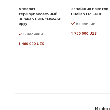
Аппарат
Запайщик пакетов
термоупаковочный
Hualian FRT-600
Hurakan HKN-CNW460
В наличии
PRO
1 750 000
UZS
В наличии
В Корзину
1 460 000
UZS
В Корзину
Инфо