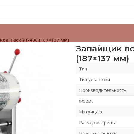
oal Pack YT-400 (187×137 мм)
Запайщик ло
(187×137 мм)
Тип
Тип установки
Производительность
Форма
Матрица в
Размер матрицы
Нож для обрезки