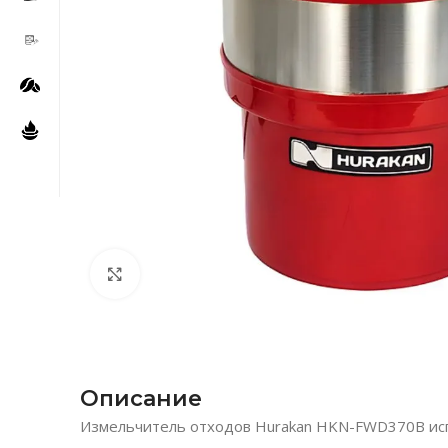
Нажмите, чтобы увеличить
Описание
Измельчитель отходов Hurakan HKN-FWD370B испо