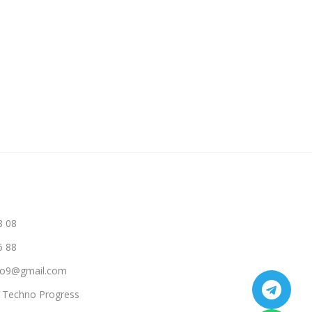
В Корзину
В Корзину
8 08
6 88
hno9@gmail.com
a Techno Progress