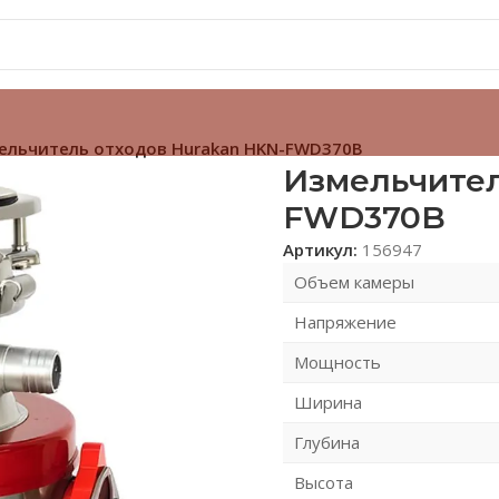
ельчитель отходов Hurakan HKN-FWD370B
Измельчител
FWD370B
Артикул:
156947
Объем камеры
Напряжение
Мощность
Ширина
Глубина
Высота