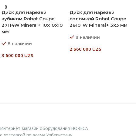
Диск для нарезки
Диск для нарезки
кубиком Robot Coupe
соломкой Robot Coupe
27114W Mineral+ 10х10х10
28101W Mineral+ 3х3 мм
мм
В наличии
В наличии
2 660 000
UZS
3 600 000
UZS
В Корзину
В Корзину
Интернет-магазин оборудования HORECA
с доставкой по всему Узбекистану..