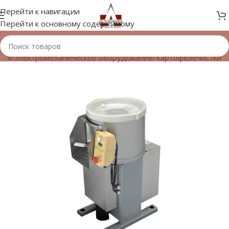
Перейти к навигации
Перейти к основному содержимому
ная
/
Электромеханическое оборудование
/
Картофелечистки