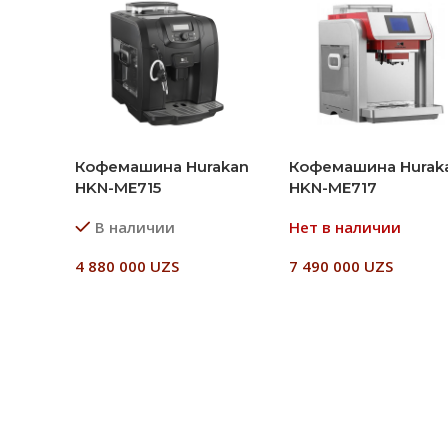
Кофемашина Hurakan
Кофемашина Hurak
HKN-ME715
HKN-ME717
В наличии
Нет в наличии
4 880 000
UZS
7 490 000
UZS
В Корзину
Читать Далее