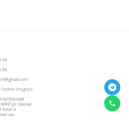
8 08
6 88
hno9@gmail.com
a Techno Progress
 Улугбекский
 МФЙ ул. Малая
1 блок 4.
екистан