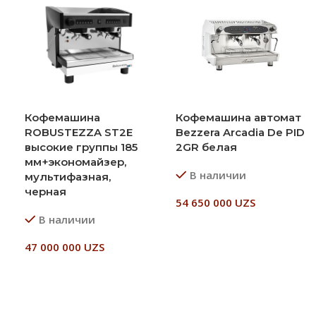
Кофемашина
Кофемашина автомат
ROBUSTEZZA ST2E
Bezzera Arcadia De PID
высокие группы 185
2GR белая
мм+экономайзер,
В наличии
мультифазная,
черная
54 650 000
UZS
В наличии
В Корзину
47 000 000
UZS
В Корзину