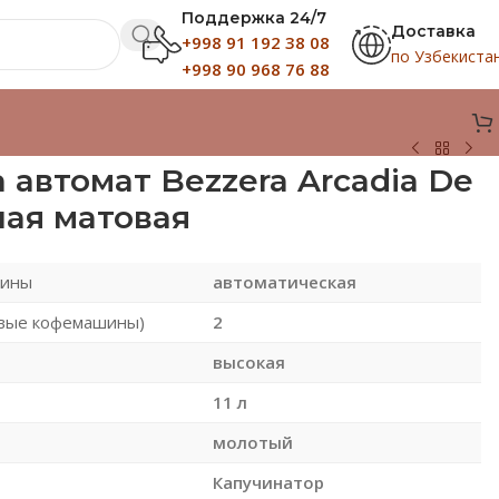
Поддержка 24/7
Доставка
+998 91 192 38 08
по Узбекиста
+998 90 968 76 88
автомат Bezzera Arcadia De
ная матовая
шины
автоматическая
овые кофемашины)
2
высокая
11 л
молотый
Капучинатор