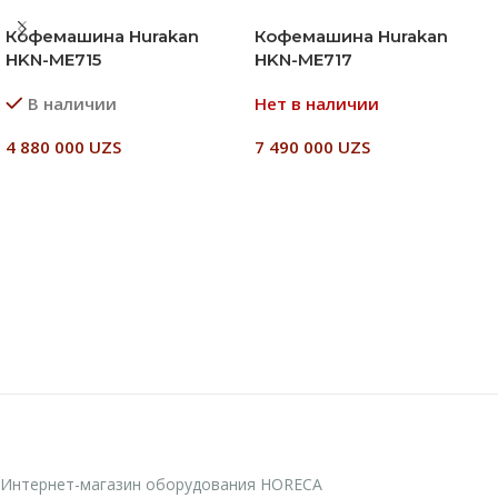
Кофемашина Hurakan
Кофемашина Hurakan
HKN-ME715
HKN-ME717
В наличии
Нет в наличии
4 880 000
UZS
7 490 000
UZS
В Корзину
Читать Далее
Интернет-магазин оборудования HORECA