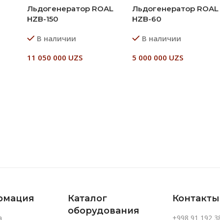
Льдогенератор ROAL
Льдогенератор ROAL
HZB-150
HZB-60
В наличии
В наличии
11 050 000
UZS
5 000 000
UZS
В Корзину
В Корзину
рмация
Каталог
Контакты
оборудования
а
+998 91 192 3