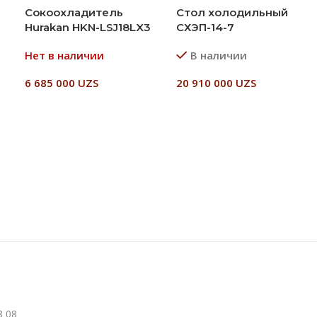
Сокоохладитель
Стол холодильный
Hurakan HKN-LSJ18LX3
СХЭП-14-7
Нет в наличии
В наличии
6 685 000
UZS
20 910 000
UZS
Читать Далее
В Корзину
8 08