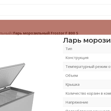
ильный
/
Ларь морозильный Frostor F 800 S
Ларь морозил
Тип
Конструкция
Температурный режим от
Объем
Крышка
Количество корзин в ком
Напряжение
Потребляемая мощност