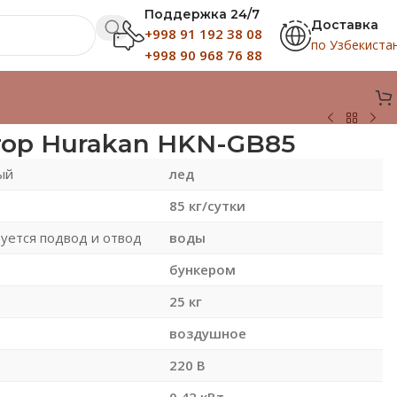
Поддержка 24/7
Доставка
+998 91 192 38 08
по Узбекиста
+998 90 968 76 88
ор Hurakan HKN-GB85
ый
лед
85 кг/сутки
уется подвод и отвод
воды
бункером
25 кг
воздушное
220 В
ь
0.42 кВт