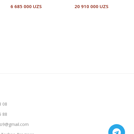
6 685 000
UZS
20 910 000
UZS
Читать Далее
В Корзину
8 08
6 88
hno9@gmail.com