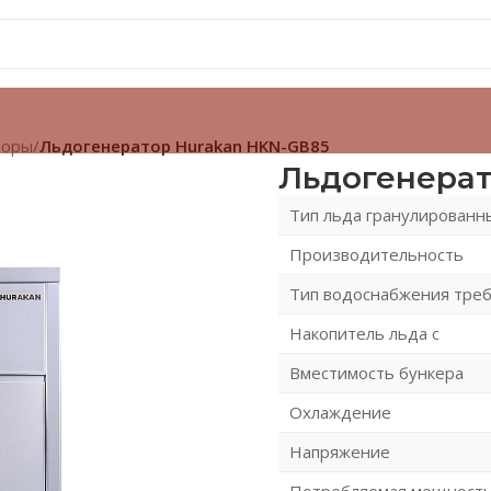
торы
/
Льдогенератор Hurakan HKN-GB85
Льдогенерат
Тип льда гранулированн
Производительность
Тип водоснабжения треб
Накопитель льда с
Вместимость бункера
Охлаждение
Напряжение
Потребляемая мощност