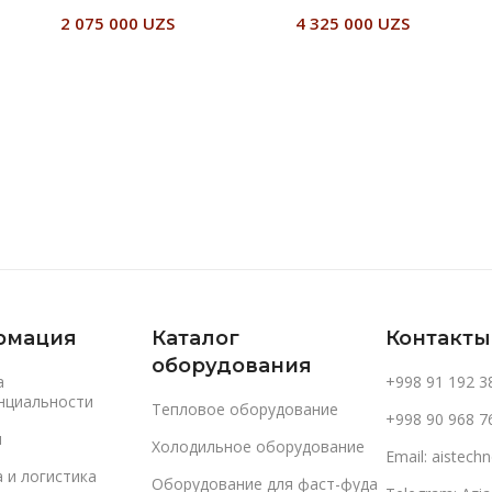
2 075 000
UZS
4 325 000
UZS
В Корзину
В Корзину
рмация
Каталог
Контакты
оборудования
а
+998 91 192 3
нциальности
Тепловое оборудование
+998 90 968 7
и
Холодильное оборудование
Email: aistec
 и логистика
Оборудование для фаст-фуда