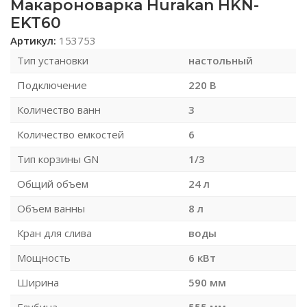
Макароноварка Hurakan HKN-
EKT60
Артикул:
153753
Тип установки
настольный
Подключение
220 В
Количество ванн
3
Количество емкостей
6
Тип корзины GN
1/3
Общий объем
24 л
Объем ванны
8 л
Кран для слива
воды
Мощность
6 кВт
Ширина
590 мм
Глубина
555 мм