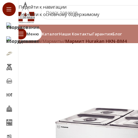
Перейти к навигации
Перейти к основному содержимому
Меню
Каталог
Наши Контакты
Гарантия
Блог
Главная
/
Мармиты
/
Мармит Hurakan HKN-BM4