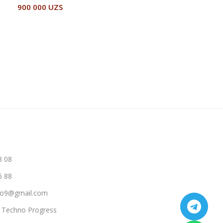
900 000
UZS
В Корзину
8 08
6 88
hno9@gmail.com
a Techno Progress