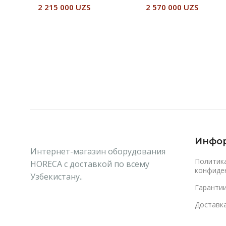
2 215 000
UZS
2 570 000
UZS
В Корзину
Читать Далее
Инфо
Интернет-магазин оборудования
Политик
HORECA с доставкой по всему
конфиде
Узбекистану..
Гаранти
Доставка