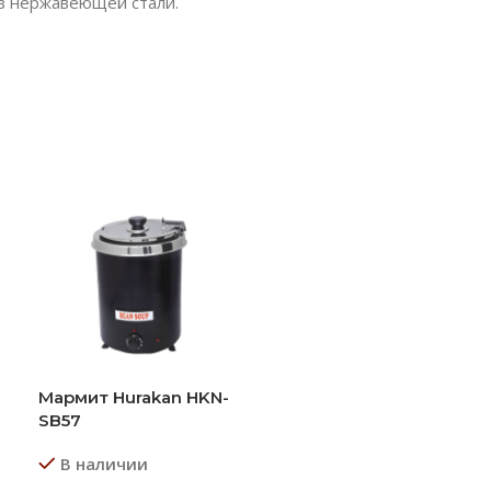
из нержавеющей стали.
Мармит Hurakan HKN-
SB57
В наличии