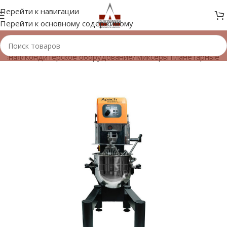
Перейти к навигации
Перейти к основному содержимому
лавная
/
Кондитерское оборудование
/
Миксеры планетарные