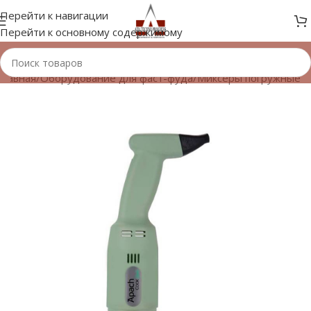
Перейти к навигации
Перейти к основному содержимому
Главная
/
Оборудование для фаст-фуда
/
Миксеры погружные