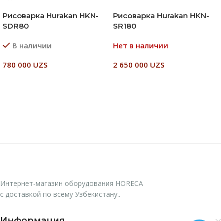
Рисоварка Hurakan HKN-
Рисоварка Hurakan HKN-
SDR80
SR180
В наличии
Нет в наличии
780 000
UZS
2 650 000
UZS
В Корзину
Читать Далее
Интернет-магазин оборудования HORECA
с доставкой по всему Узбекистану..
Информация