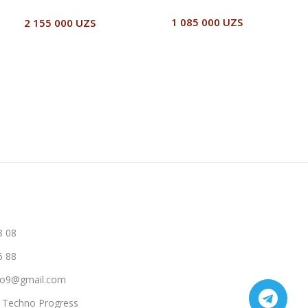
1 085 000
UZS
2 155 000
UZS
В Корзину
В Корзину
8 08
6 88
hno9@gmail.com
a Techno Progress