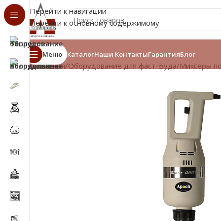
Перейти к навигации
Перейти к основному содержимому
Меню
Каталог
Наши Контакты
Гарантия
Блог
Главная
/
Оборудование для фаст-фуда
/
Миксеры п