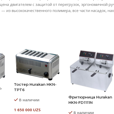
ена двигателем с защитой от перегрузок, эргономичной ручк
— из высококачественного полимера, все части насадок, н
Тостер Hurakan HKN-
-
TPT6
Фритюрница Hurakan
В наличии
HKN-FD1111N
1 650 000
UZS
В наличии