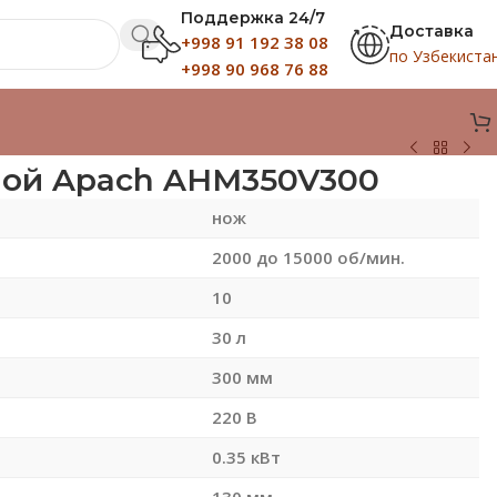
Поддержка 24/7
Доставка
+998 91 192 38 08
по Узбекиста
+998 90 968 76 88
ной Apach AHM350V300
нож
2000 до 15000 об/мин.
10
30 л
300 мм
220 В
0.35 кВт
130 мм