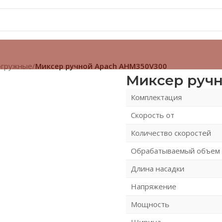
огружные
/
Миксер ручной Apach AHM350V300
Миксер руч
Комплектация
Скорость от
Количество скоростей
Обрабатываемый объем
Длина насадки
Напряжение
Мощность
Ширина