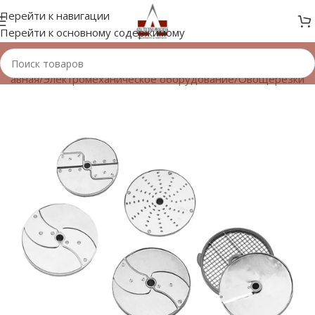
Перейти к навигации
Перейти к основному содержимому
Главная
/
Электромеханическое оборудование
/
Овощерезки