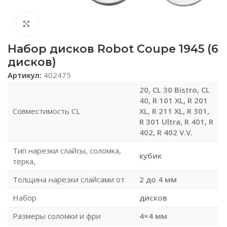
Нажмите, чтобы увеличить
Набор дисков Robot Coupe 1945 (6
дисков)
Артикул:
402475
20, CL 30 Bistro, CL
40, R 101 XL, R 201
Совместимость CL
XL, R 211 XL, R 301,
R 301 Ultra, R 401, R
402, R 402 V.V.
Тип нарезки слайсы, соломка,
кубик
терка,
Толщина нарезки слайсами от
2 до 4 мм
Набор
дисков
Размеры соломки и фри
4×4 мм