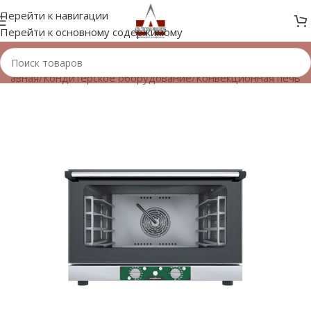
Перейти к навигации
Перейти к основному содержимому
Главная
/
Кондитерское оборудование
/
Конвекционная печь