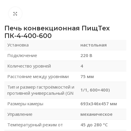
Нажмите, чтобы увеличить
Печь конвекционная ПищТех
ПК-4-400-600
Установка
настольная
Подключение
220 В
Количество уровней
4
Расстояние между уровнями
75 мм
Тип и размер гастроёмкостей и
1/1, 600×400)
противней универсальный (GN
Размеры камеры
693x346x457 мм
Управление
механическое
Температурный режим от
45 до 280 °С