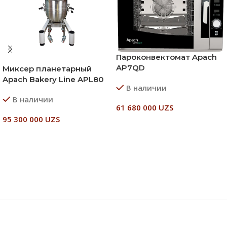
Пароконвектомат Apach
AP7QD
Миксер планетарный
Apach Bakery Line APL80
В наличии
В наличии
61 680 000
UZS
95 300 000
UZS
В Корзину
В Корзину