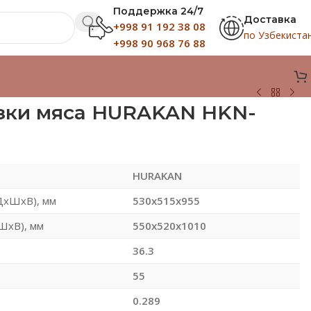
Поддержка 24/7
Доставка
+998 91 192 38 08
по Узбекиста
+998 90 968 76 88
зки мяса HURAKAN HKN-
HURAKAN
(ДхШхВ), мм
530х515х955
ШхВ), мм
550х520х1010
36.3
55
0.289