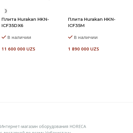
Плита Hurakan HKN-
Плита Hurakan HKN-
ICF35DX6
ICF35M
В наличии
В наличии
11 600 000
UZS
1 890 000
UZS
В Корзину
В Корзину
Интернет-магазин оборудования HORECA
с доставкой по всему Узбекистану..