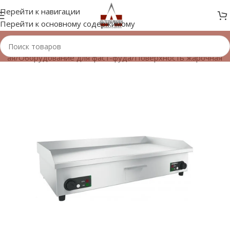
Перейти к навигации
Перейти к основному содержимому
вная
/
Оборудование для фаст-фуда
/
Поверхность жарочная