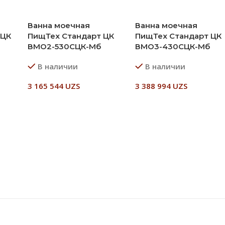
Ванна моечная
Ванна моечная
 ЦК
ПищТех Стандарт ЦК
ПищТех Стандарт ЦК
ВМО2-530СЦК-Мб
ВМО3-430СЦК-Мб
В наличии
В наличии
3 165 544
UZS
3 388 994
UZS
В Корзину
В Корзину