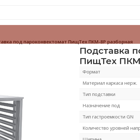
тавка под пароконвектомат ПищТех ПКМ-8Р разборная
Подставка п
ПищТех ПКМ
Формат
Материал каркаса нерж.
Тип подставки
Назначение под
Тип гастроемкости GN
Количество уровней на
Ширина