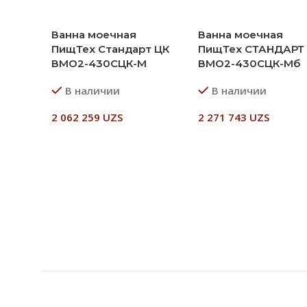
Ванна моечная
Ванна моечная
ПищТех Стандарт ЦК
ПищТех СТАНДАРТ
ВМО2-430СЦК-М
ВМО2-430СЦК-Мб
В наличии
В наличии
2 062 259
UZS
2 271 743
UZS
В Корзину
В Корзину