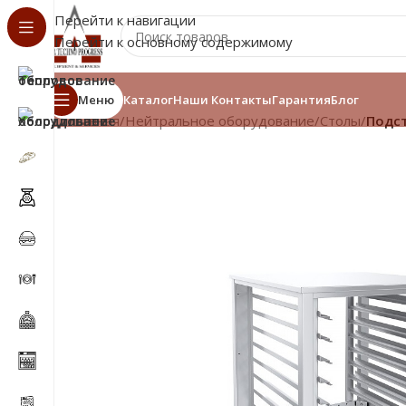
Перейти к навигации
Перейти к основному содержимому
Меню
Каталог
Наши Контакты
Гарантия
Блог
Главная
/
Нейтральное оборудование
/
Столы
/
Подс