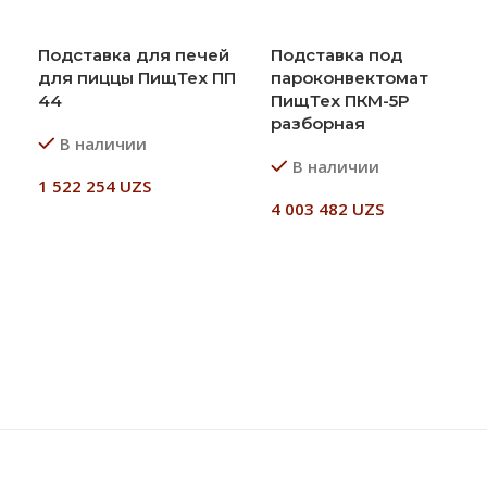
Подставка для печей
Подставка под
для пиццы ПищТех ПП
пароконвектомат
44
ПищТех ПКМ-5Р
разборная
В наличии
В наличии
1 522 254
UZS
4 003 482
UZS
В Корзину
В Корзину