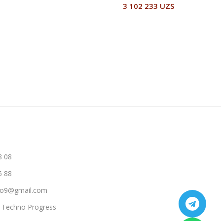
3 102 233
UZS
В Корзину
В Корзину
8 08
6 88
hno9@gmail.com
a Techno Progress