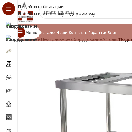
Перейти к навигации
Перейти к основному содержимому
Меню
Каталог
Наши Контакты
Гарантия
Блог
Главная
/
Нейтральное оборудование
/
Столы
/
Подст