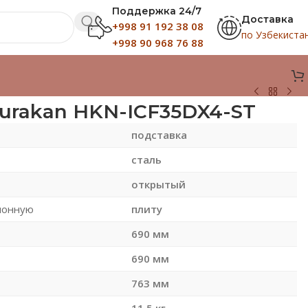
Поддержка 24/7
Доставка
+998 91 192 38 08
по Узбекиста
+998 90 968 76 88
urakan HKN-ICF35DX4-ST
подставка
сталь
открытый
ионную
плиту
690 мм
690 мм
763 мм
11.5 кг