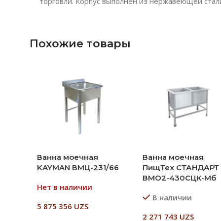
торговли. Корпус выполнен из нержавеющей стал
Похожие товары
Ванна моечная
Ванна моечная
KAYMAN ВМЦ-231/66
ПищТех СТАНДАРТ
ВМО2-430СЦК-Мб
Нет в наличии
В наличии
5 875 356
UZS
2 271 743
UZS