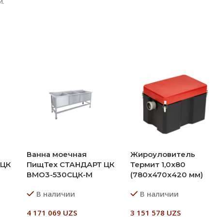
и.
Ванна моечная
Жироуловитель
 ЦК
ПищТех СТАНДАРТ ЦК
Термит 1,0х80
ВМО3-530СЦК-М
(780х470х420 мм)
В наличии
В наличии
4 171 069
UZS
3 151 578
UZS