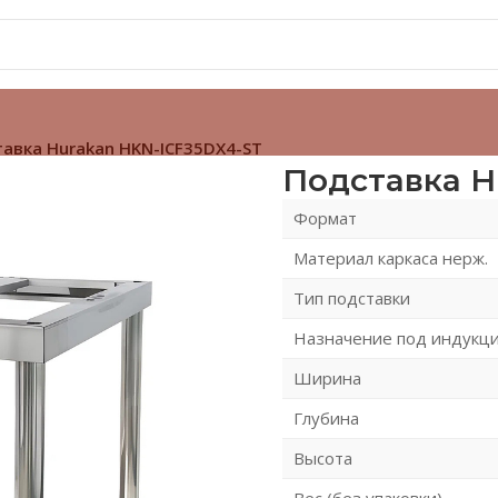
авка Hurakan HKN-ICF35DX4-ST
Подставка H
Формат
Материал каркаса нерж.
Тип подставки
Назначение под индукц
Ширина
Глубина
Высота
Вес (без упаковки)