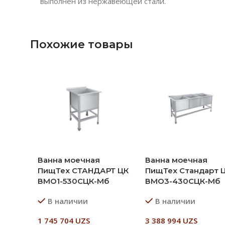
выполнен из нержавеющей стали.
Похожие товары
Ванна моечная
Ванна моечная
ПищТех СТАНДАРТ ЦК
ПищТех Стандарт 
ВМО1-530СЦК-Мб
ВМО3-430СЦК-Мб
В наличии
В наличии
1 745 704
UZS
3 388 994
UZS