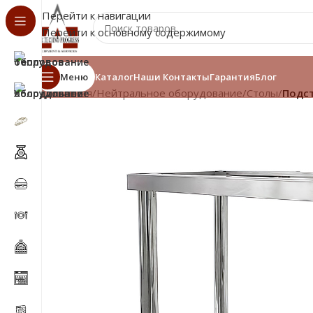
Перейти к навигации
Перейти к основному содержимому
Меню
Каталог
Наши Контакты
Гарантия
Блог
Главная
/
Нейтральное оборудование
/
Столы
/
Подст