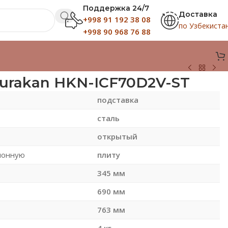
Поддержка 24/7
Доставка
+998 91 192 38 08
по Узбекиста
+998 90 968 76 88
urakan HKN-ICF70D2V-ST
подставка
сталь
открытый
ионную
плиту
345 мм
690 мм
763 мм
4 кг