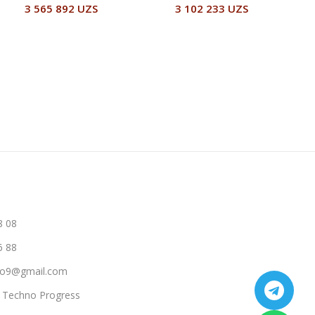
3 565 892
UZS
3 102 233
UZS
В Корзину
В Корзину
8 08
6 88
hno9@gmail.com
a Techno Progress