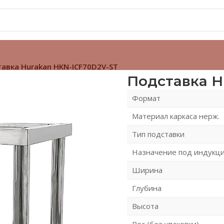
авка Hurakan HKN-ICF70D2V-ST
Подставка H
Формат
Материал каркаса нерж.
Тип подставки
Назначение под индукц
Ширина
Глубина
Высота
Вес (без упаковки)