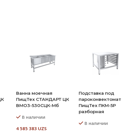
Ванна моечная
Подставка под
ЦК
ПищТех СТАНДАРТ ЦК
пароконвектомат
ВМО3-530СЦК-Мб
ПищТех ПКМ-5Р
разборная
В наличии
В наличии
4 585 383
UZS