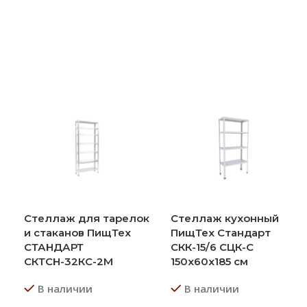
Стеллаж для тарелок
Стеллаж кухонный
и стаканов ПищТех
ПищТех Стандарт
СТАНДАРТ
СКК-15/6 СЦК-С
СКТСН-32КС-2М
150х60х185 см
В наличии
В наличии