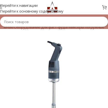
Перейти к навигации
Перейти к основному содержимому
Главная
/
Оборудование для фаст-фуда
/
Миксеры погружные