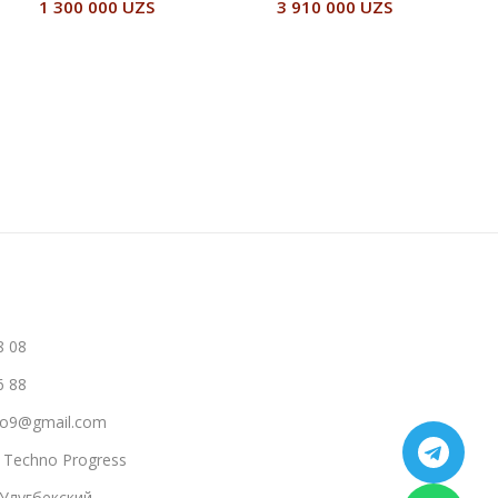
1 300 000
UZS
3 910 000
UZS
В Корзину
Читать Далее
8 08
6 88
hno9@gmail.com
a Techno Progress
 Улугбекский