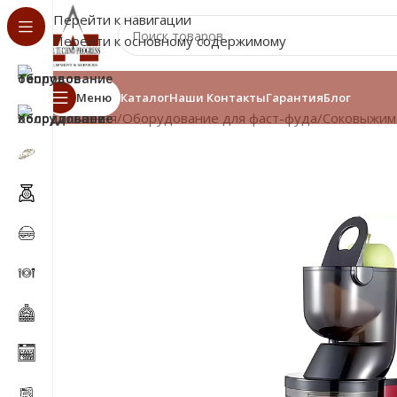
Перейти к навигации
Перейти к основному содержимому
Меню
Каталог
Наши Контакты
Гарантия
Блог
Главная
/
Оборудование для фаст-фуда
/
Соковыжим