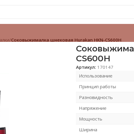
алки
/
Соковыжималка шнековая Hurakan HKN-CS600H
Соковыжима
CS600H
Артикул:
170147
Использование
Принцип работы
Разновидность
Напряжение
Мощность
Ширина