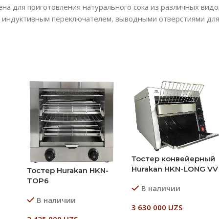
а для приготовления натурального сока из различных вид
 индуктивным переключателем, выводными отверстиями для 
Тостер конвейерный
Hurakan HKN-LONG VV
Тостер Hurakan HKN-
TOP6
В наличии
В наличии
3 630 000
UZS