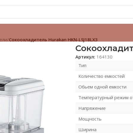
ели
/
Сокоохладитель Hurakan HKN-LSJ18LX3
Сокоохладит
Артикул:
164130
Тип
Количество емкостей
Обьем одной емкости
Температурный режим о
Напряжение
Мощность
Ширина