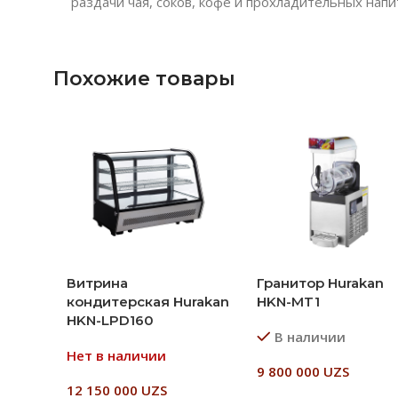
раздачи чая, соков, кофе и прохладительных нап
Похожие товары
Витрина
Гранитор Hurakan
кондитерская Hurakan
HKN-MT1
HKN-LPD160
В наличии
Нет в наличии
9 800 000
UZS
12 150 000
UZS