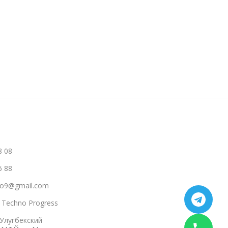
В Корзину
В Корзину
8 08
6 88
hno9@gmail.com
a Techno Progress
 Улугбекский