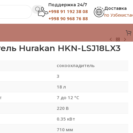
Поддержка 24/7
Доставка
+998 91 192 38 08
по Узбекиста
+998 90 968 76 88
ель Hurakan HKN-LSJ18LX3
сокоохладитель
3
18 л
т
7 до 12 °C
220 В
0.35 кВт
710 мм