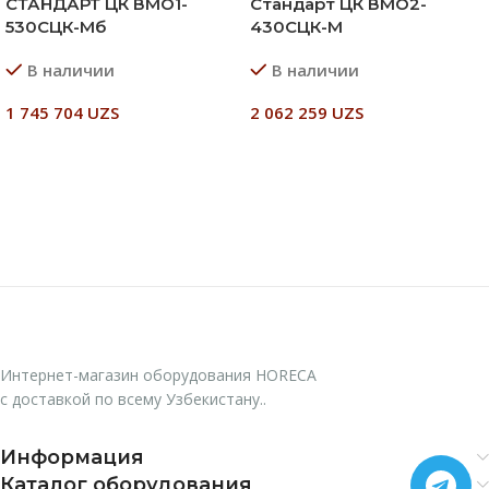
СТАНДАРТ ЦК ВМО1-
Стандарт ЦК ВМО2-
530СЦК-Мб
430СЦК-М
В наличии
В наличии
1 745 704
UZS
2 062 259
UZS
В Корзину
В Корзину
Интернет-магазин оборудования HORECA
с доставкой по всему Узбекистану..
Информация
Каталог оборудования