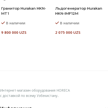
Гранитор Hurakan HKN-
Льдогенератор Hurakan
MT1
HKN-IMF12M
В наличии
В наличии
9 800 000
UZS
2 075 000
UZS
В Корзину
В Корзину
Интернет-магазин оборудования HORECA
с доставкой по всему Узбекистану..