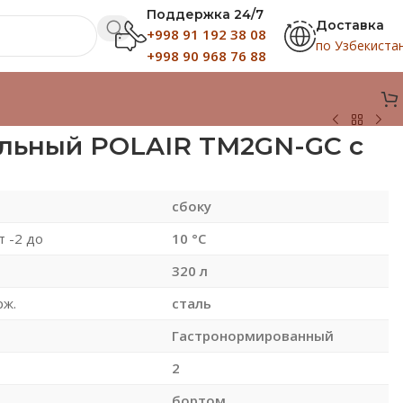
Поддержка 24/7
Доставка
+998 91 192 38 08
по Узбекиста
+998 90 968 76 88
льный POLAIR TM2GN-GC с
сбоку
 -2 до
10 °С
320 л
рж.
сталь
Гастронормированный
2
бортом