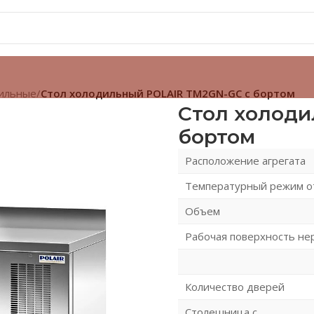
ильные
/
Стол холодильный POLAIR TM2GN-GC с бортом
Стол холоди
бортом
Расположение агрегата
Температурный режим от
Объем
Рабочая поверхность не
Количество дверей
Столешница с