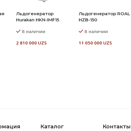
ая
Льдогенератор
Льдогенератор ROAL
Hurakan HKN-IMF15
HZB-150
В наличии
В наличии
2 810 000
UZS
11 050 000
UZS
В Корзину
В Корзину
рмация
Каталог
Контакты