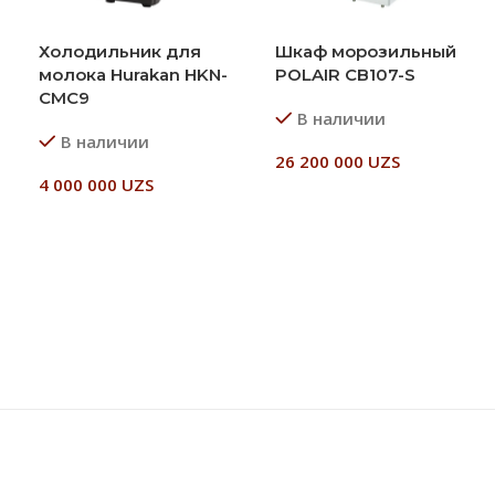
Холодильник для
Шкаф морозильный
молока Hurakan HKN-
POLAIR CB107-S
CMC9
В наличии
В наличии
26 200 000
UZS
4 000 000
UZS
В Корзину
В Корзину