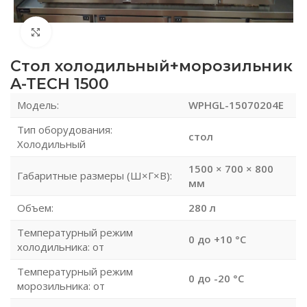
Нажмите, чтобы увеличить
Стол холодильный+морозильник
A-TECH 1500
Модель:
WPHGL-15070204E
Тип оборудования:
стол
Холодильный
1500 × 700 × 800
Габаритные размеры (Ш×Г×В):
мм
Объем:
280 л
Температурный режим
0 до +10 °C
холодильника: от
Температурный режим
0 до -20 °C
морозильника: от