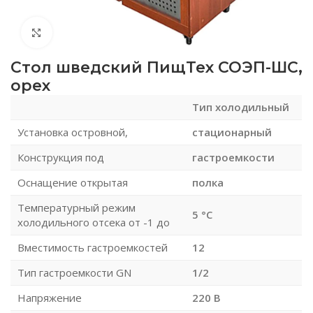
Нажмите, чтобы увеличить
Стол шведский ПищТех СОЭП-ШС,
орех
Тип холодильный
Установка островной,
стационарный
Конструкция под
гастроемкости
Оснащение открытая
полка
Температурный режим
5 °C
холодильного отсека от -1 до
Вместимость гастроемкостей
12
Тип гастроемкости GN
1/2
Напряжение
220 В