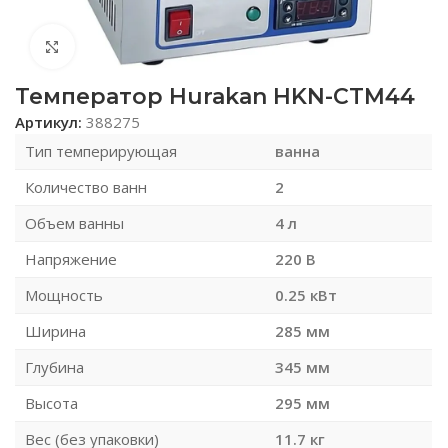
Нажмите, чтобы увеличить
Температор Hurakan HKN-CTM44
Артикул:
388275
Тип темперирующая
ванна
Количество ванн
2
Объем ванны
4 л
Напряжение
220 В
Мощность
0.25 кВт
Ширина
285 мм
Глубина
345 мм
Высота
295 мм
Вес (без упаковки)
11.7 кг