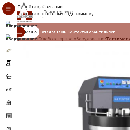
Перейти к навигации
Перейти к основному содержимому
Меню
Каталог
Наши Контакты
Гарантия
Блог
Главная
/
Хлебопекарное оборудование
/
Тестомес 