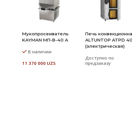
Мукопросеиватель
Печь конвекционн
KAYMAN МП-В-40 А
ALTUNTOP ATPD 4
(электрическая)
В наличии
Доступно по
11 370 000
UZS
предзаказу
В Корзину
Читать Далее