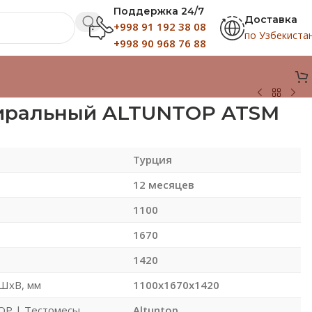
Поддержка 24/7
Доставка
+998 91 192 38 08
по Узбекиста
+998 90 968 76 88
пиральный ALTUNTOP ATSM
Турция
12 месяцев
1100
1670
1420
ШхВ, мм
1100x1670x1420
OP | Тестомесы
Altuntop