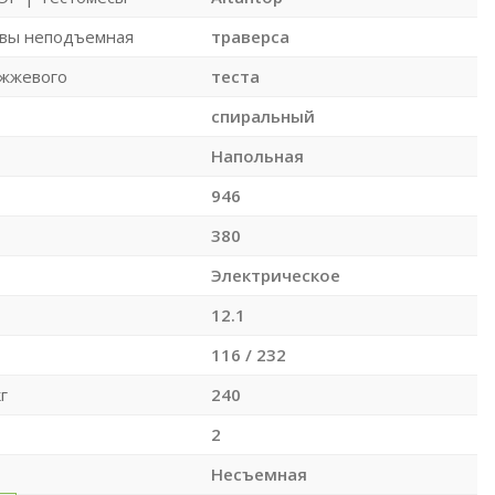
овы неподъемная
траверса
ожжевого
теста
спиральный
Напольная
946
380
Электрическое
12.1
116 / 232
г
240
2
Несъемная