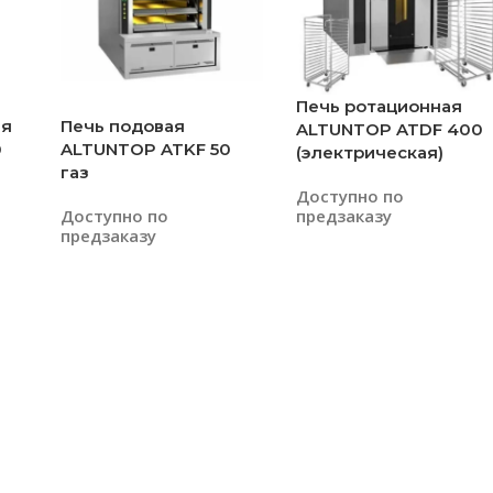
Печь ротационная
ая
Печь подовая
ALTUNTOP ATDF 400
0
ALTUNTOP ATKF 50
(электрическая)
газ
Доступно по
Доступно по
предзаказу
предзаказу
Читать Далее
Читать Далее