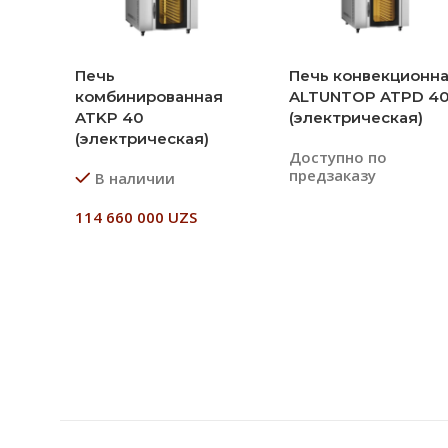
Печь
Печь конвекционн
комбинированная
ALTUNTOP ATPD 4
ATKP 40
(электрическая)
(электрическая)
Доступно по
предзаказу
В наличии
114 660 000
UZS
Читать Далее
В Корзину