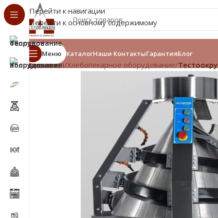
Перейти к навигации
Перейти к основному содержимому
Меню
Каталог
Наши Контакты
Гарантия
Блог
Главная
/
Хлебопекарное оборудование
/
Тестоокру