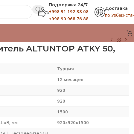
Поддержка 24/7
Доставка
+998 91 192 38 08
по Узбекиста
+998 90 968 76 88
итель ALTUNTOP ATKY 50,
Турция
12 месяцев
920
920
1500
ШхВ, мм
920x920x1500
P | Тестоделители и