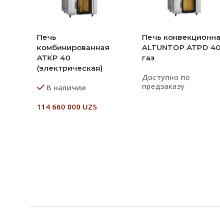
Печь
Печь конвекционн
комбинированная
ALTUNTOP ATPD 4
ATKP 40
газ
(электрическая)
Доступно по
предзаказу
В наличии
114 660 000
UZS
Читать Далее
В Корзину