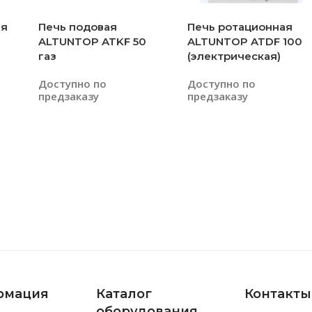
ая
Печь подовая
Печь ротационная
ALTUNTOP ATKF 50
ALTUNTOP ATDF 100
газ
(электрическая)
Доступно по
Доступно по
предзаказу
предзаказу
Читать Далее
Читать Далее
рмация
Каталог
Контакты
оборудования