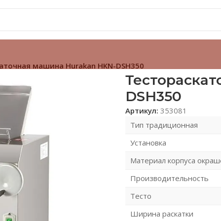
аточная машина Hurakan HKN-DSH350
Тестораскат
DSH350
Артикул:
353081
Тип традиционная
Установка
Материал корпуса окраш
Производительность
Тесто
Ширина раскатки