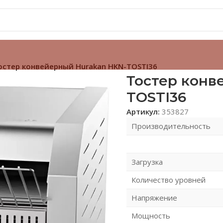
остер конвейерный Hurakan HKN-TOSTI36
Тостер конв
TOSTI36
Артикул:
353827
Производительность
Загрузка
Количество уровней
Напряжение
Мощность