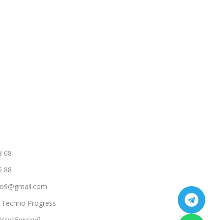
В Корзину
8 08
6 88
hno9@gmail.com
a Techno Progress
 Улугбекский