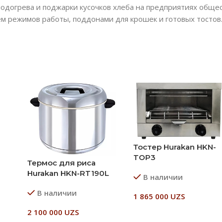
одогрева и поджарки кусочков хлеба на предприятиях общес
ем режимов работы, поддонами для крошек и готовых тостов
Тостер Hurakan HKN-
TOP3
Термос для риса
Hurakan HKN-RT190L
В наличии
В наличии
1 865 000
UZS
2 100 000
UZS
В Корзину