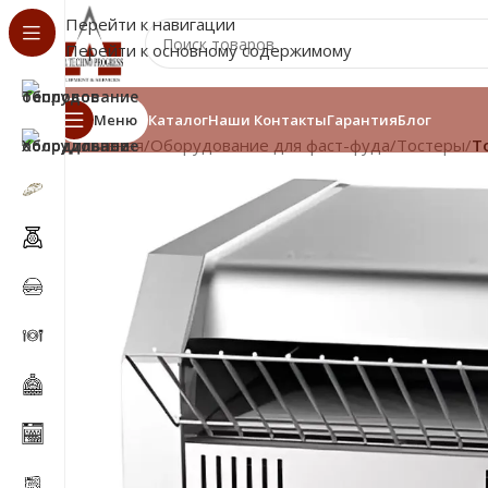
Перейти к навигации
Перейти к основному содержимому
Меню
Каталог
Наши Контакты
Гарантия
Блог
Главная
/
Оборудование для фаст-фуда
/
Тостеры
/
Т