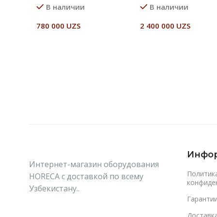
В наличии
В наличии
780 000
UZS
2 400 000
UZS
В Корзину
В Корзину
Инфо
Интернет-магазин оборудования
Политик
HORECA с доставкой по всему
конфиде
Узбекистану..
Гаранти
Доставка