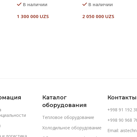
В наличии
В наличии
1 300 000
UZS
2 050 000
UZS
В Корзину
В Корзину
рмация
Каталог
Контакты
оборудования
а
+998 91 192 3
нциальности
Тепловое оборудование
+998 90 968 7
и
Холодильное оборудование
Email: aistec
 и логистика