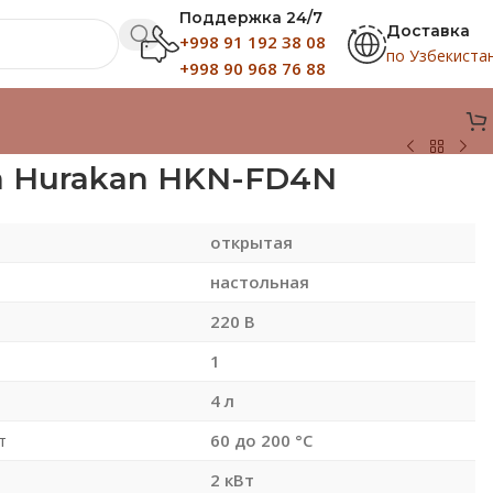
Поддержка 24/7
Доставка
+998 91 192 38 08
по Узбекиста
+998 90 968 76 88
 Hurakan HKN-FD4N
открытая
настольная
220 В
1
4 л
т
60 до 200 °С
2 кВт