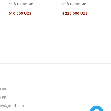
В наличии
В наличии
610 000
UZS
4 220 000
UZS
В Корзину
В Корзину
8 08
6 88
hno9@gmail.com