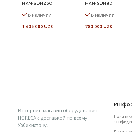
HKN-SDR230
HKN-SDR80
В наличии
В наличии
1 605 000
UZS
780 000
UZS
В Корзину
В Корзину
Инфо
Интернет-магазин оборудования
Политик
HORECA с доставкой по всему
конфиде
Узбекистану..
Гаранти