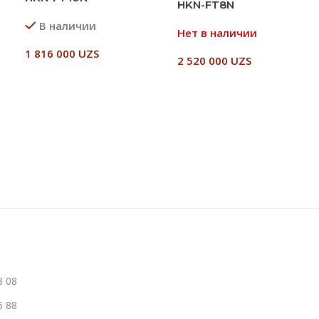
HKN-FT8N
В наличии
Нет в наличии
1 816 000
UZS
2 520 000
UZS
В Корзину
Читать Далее
8 08
6 88