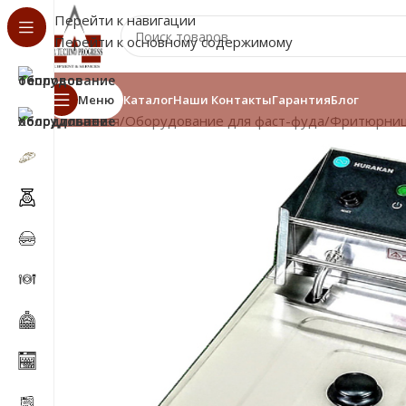
Перейти к навигации
Перейти к основному содержимому
Меню
Каталог
Наши Контакты
Гарантия
Блог
Главная
/
Оборудование для фаст-фуда
/
Фритюрни