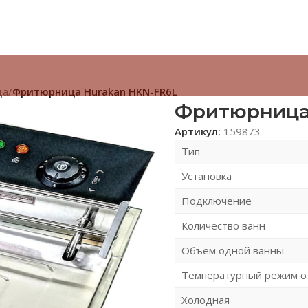
ца
/
Фритюрница Hurakan HKN-FR6L
Фритюрница
Артикул:
159873
Тип
Установка
Подключение
Количество ванн
Объем одной ванны
Температурный режим о
Холодная