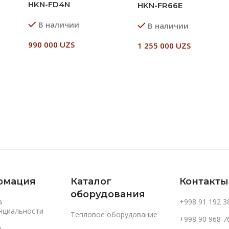
HKN-FD4N
HKN-FR66E
В наличии
В наличии
990 000
UZS
1 255 000
UZS
В Корзину
В Корзину
рмация
Каталог
Контакты
оборудования
а
+998 91 192 3
нциальности
Тепловое оборудование
+998 90 968 7
и