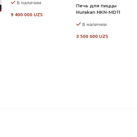
В наличии
Печь для пиццы
Hurakan HKN-MD11
9 400 000
UZS
В наличии
В Корзину
3 500 000
UZS
В Корзину