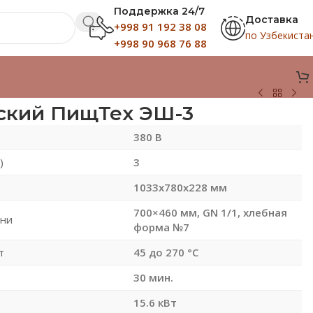
Поддержка 24/7
Доставка
+998 91 192 38 08
по Узбекиста
+998 90 968 76 88
ский ПищТех ЭШ-3
380 В
)
3
1033х780х228 мм
700×460 мм, GN 1/1, хлебная
вни
форма №7
т
45 до 270 °С
30 мин.
15.6 кВт