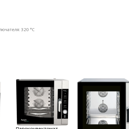
ючателя: 320 °С
Пароконвектомат