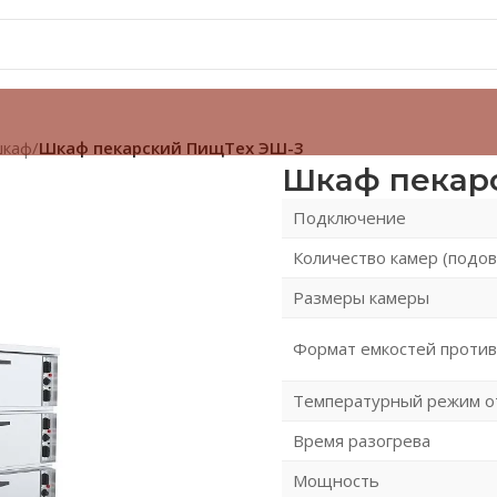
шкаф
/
Шкаф пекарский ПищТех ЭШ-3
Шкаф пекар
Подключение
Количество камер (подов
Размеры камеры
Формат емкостей проти
Температурный режим о
Время разогрева
Мощность