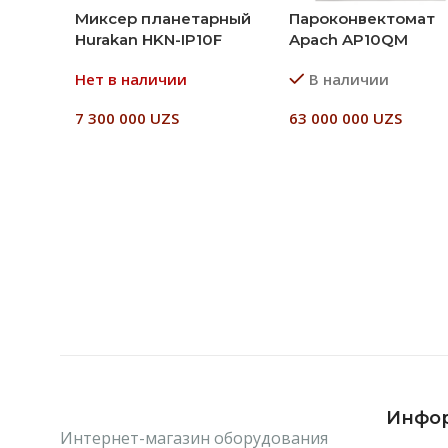
Миксер планетарный
Пароконвектомат
Hurakan HKN-IP10F
Apach AP10QM
Нет в наличии
В наличии
7 300 000
UZS
63 000 000
UZS
Читать Далее
В Корзину
Инфо
Интернет-магазин оборудования