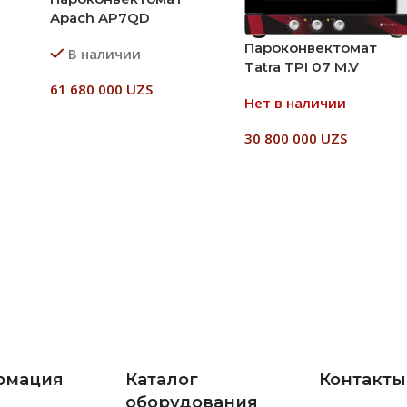
Apach AP7QD
Пароконвектомат
В наличии
Tatra TPI 07 M.V
61 680 000
UZS
Нет в наличии
В Корзину
30 800 000
UZS
Читать Далее
рмация
Каталог
Контакты
оборудования