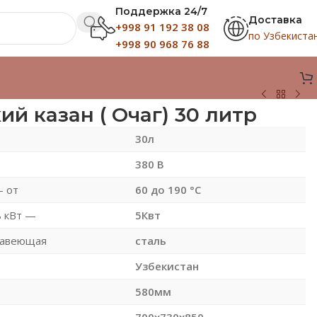
Поддержка 24/7
Доставка
+998 91 192 38 08
по Узбекиста
+998 90 968 76 88
й казан ( Очаг) 30 литр
30л
380 В
 от
60 до 190 °С
 кВт —
5Квт
жавеющая
сталь
Узбекистан
580мм
700х730х850