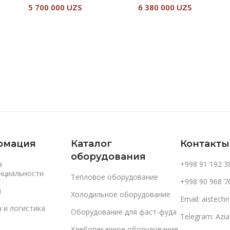
5 700 000
UZS
6 380 000
UZS
В Корзину
В Корзину
рмация
Каталог
Контакты
оборудования
а
+998 91 192 3
нциальности
Тепловое оборудование
+998 90 968 7
и
Холодильное оборудование
Email: aistec
 и логистика
Оборудование для фаст-фуда
Telegram: Azi
Хлебопекарное оборудование