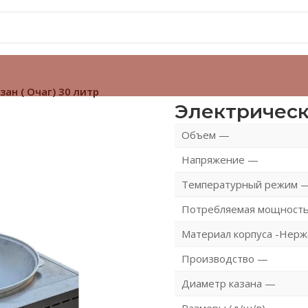
ан ( Очаг) 30 литр
Электрически
Объем —
Напряжение —
Температурный режим —
Потребляемая мощность
Материал корпуса -Нер
Производство —
Диаметр казана —
Размеры (д/ш/в) —