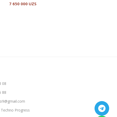
7 650 000
UZS
В Корзину
8 08
6 88
hno9@gmail.com
a Techno Progress