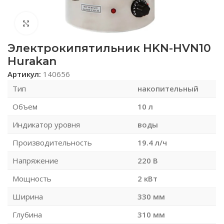
Нажмите, чтобы увеличить
Электрокипятильник HKN-HVN10
Hurakan
Артикул:
140656
Тип
накопительный
Объем
10 л
Индикатор уровня
воды
Производительность
19.4 л/ч
Напряжение
220 В
Мощность
2 кВт
Ширина
330 мм
Глубина
310 мм